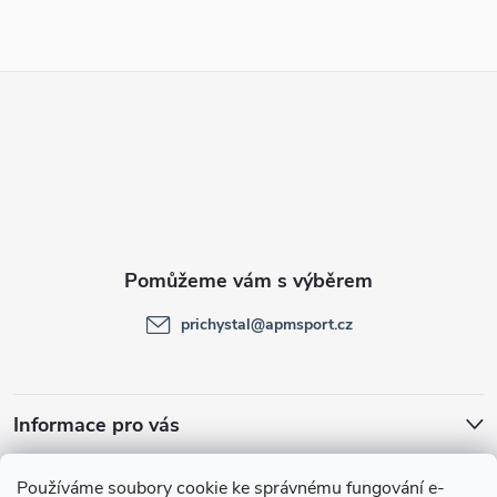
Z
á
p
a
t
prichystal
@
apmsport.cz
í
Informace pro vás
Facebook
Používáme soubory cookie ke správnému fungování e-