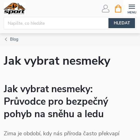
Přejít
NÁKUPNÍ
KOŠÍK
na
obsah
HLEDAT
Blog
Jak vybrat nesmeky
Jak vybrat nesmeky:
Průvodce pro bezpečný
pohyb na sněhu a ledu
Zima je období, kdy nás příroda často překvapí