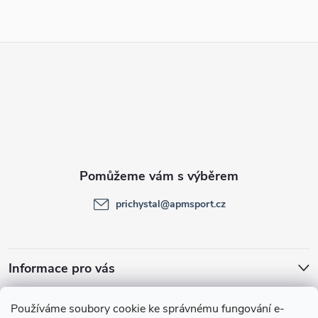
Z
á
p
a
t
prichystal
@
apmsport.cz
í
Informace pro vás
Facebook
Používáme soubory cookie ke správnému fungování e-