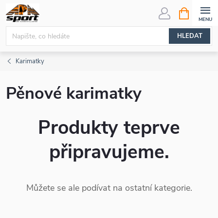
Přejít
NÁKUPNÍ
KOŠÍK
na
obsah
HLEDAT
Karimatky
Pěnové karimatky
Produkty teprve
připravujeme.
Můžete se ale podívat na ostatní kategorie.