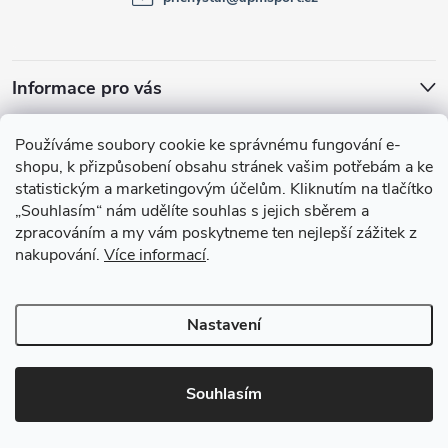
í
Informace pro vás
Facebook
Používáme soubory cookie ke správnému fungování e-
shopu, k přizpůsobení obsahu stránek vašim potřebám a ke
statistickým a marketingovým účelům.
Kliknutím na tlačítko
„Souhlasím“
nám udělíte souhlas s jejich sběrem a
zpracováním a my vám poskytneme ten nejlepší zážitek z
nakupování.
Více informací
.
Nastavení
Copyright 2026
APMsport.cz
. Všechna práva vyhrazena.
Souhlasím
Vytvořil Shoptet