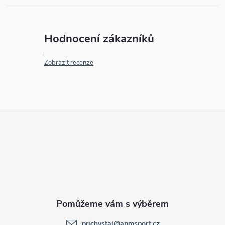
Hodnocení zákazníků
Zobrazit recenze
Z
á
p
a
t
prichystal
@
apmsport.cz