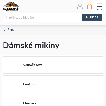
Přejít
NÁKUPNÍ
KOŠÍK
na
obsah
HLEDAT
Ženy
Dámské mikiny
Volnočasové
Funkční
Fleecové