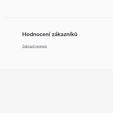
Hodnocení zákazníků
Zobrazit recenze
Z
á
p