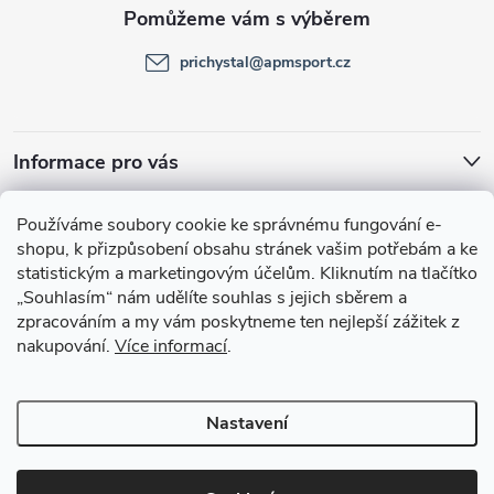
a
t
prichystal
@
apmsport.cz
í
Informace pro vás
Facebook
Používáme soubory cookie ke správnému fungování e-
shopu, k přizpůsobení obsahu stránek vašim potřebám a ke
statistickým a marketingovým účelům.
Kliknutím na tlačítko
„Souhlasím“
nám udělíte souhlas s jejich sběrem a
zpracováním a my vám poskytneme ten nejlepší zážitek z
nakupování.
Více informací
.
Nastavení
Copyright 2026
APMsport.cz
. Všechna práva vyhrazena.