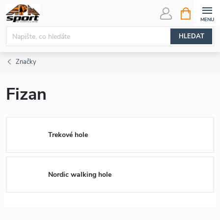
Přejít
NÁKUPNÍ
KOŠÍK
na
obsah
HLEDAT
Značky
Fizan
Trekové hole
Nordic walking hole