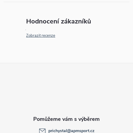
Hodnocení zákazníků
Zobrazit recenze
Z
á
p
a
t
prichystal
@
apmsport.cz