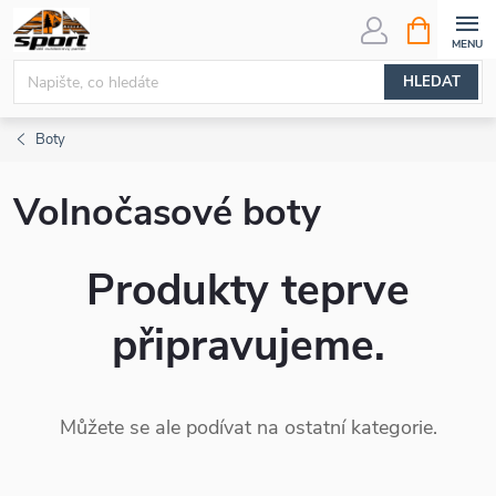
Přejít
NÁKUPNÍ
KOŠÍK
na
obsah
HLEDAT
Boty
Volnočasové boty
Produkty teprve
připravujeme.
Můžete se ale podívat na ostatní kategorie.