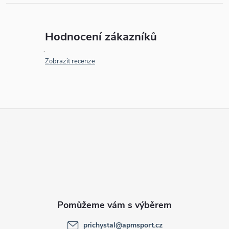
Hodnocení zákazníků
Zobrazit recenze
Z
á
p
a
t
prichystal
@
apmsport.cz