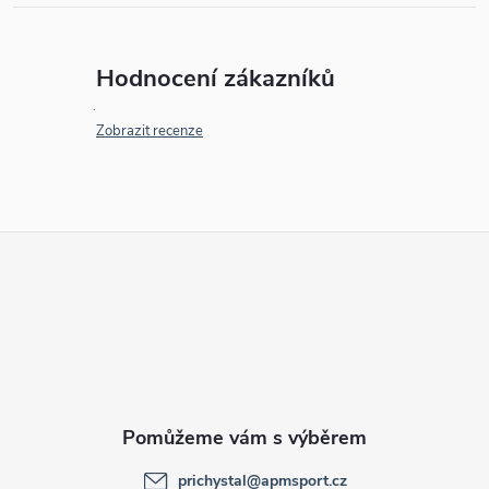
Hodnocení zákazníků
Zobrazit recenze
Z
á
p
a
t
prichystal
@
apmsport.cz