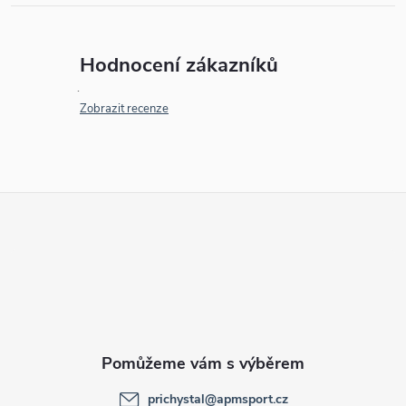
Hodnocení zákazníků
Zobrazit recenze
Z
á
p
a
t
prichystal
@
apmsport.cz