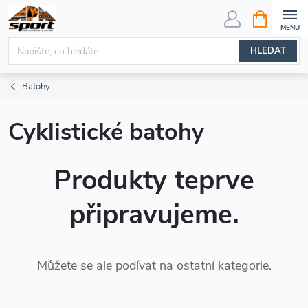
Přejít
NÁKUPNÍ
KOŠÍK
na
obsah
HLEDAT
Batohy
Cyklistické batohy
Produkty teprve
připravujeme.
Můžete se ale podívat na ostatní kategorie.