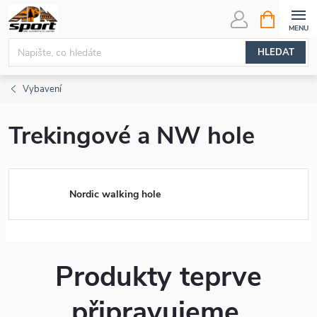
Přejít
NÁKUPNÍ
KOŠÍK
na
obsah
HLEDAT
Vybavení
Trekingové a NW hole
Nordic walking hole
Produkty teprve
připravujeme.