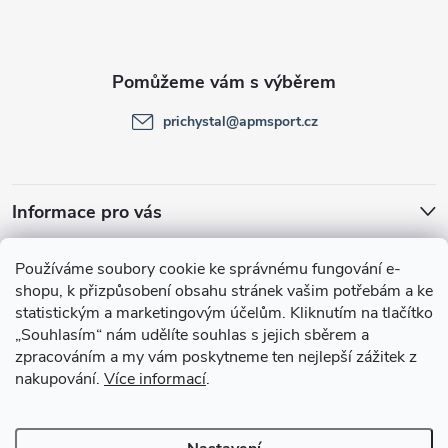
p
a
t
prichystal
@
apmsport.cz
í
Informace pro vás
Facebook
Používáme soubory cookie ke správnému fungování e-
shopu, k přizpůsobení obsahu stránek vašim potřebám a ke
statistickým a marketingovým účelům.
Kliknutím na tlačítko
„Souhlasím“
nám udělíte souhlas s jejich sběrem a
zpracováním a my vám poskytneme ten nejlepší zážitek z
nakupování.
Více informací
.