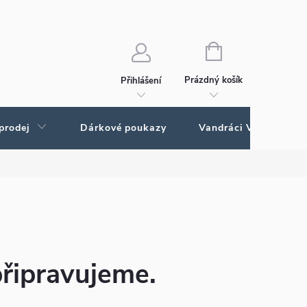
Ochrana osobních údajů
Ochrana osobných údajov
NÁKUPNÍ
KOŠÍK
Prázdný košík
Přihlášení
prodej
Dárkové poukazy
Vandráci Vagamundo
připravujeme.