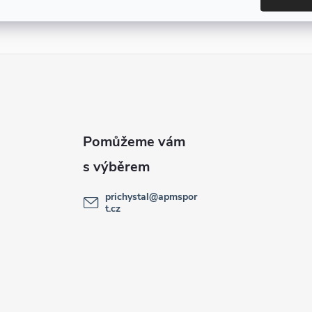
prichystal
@
apmspor
t.cz