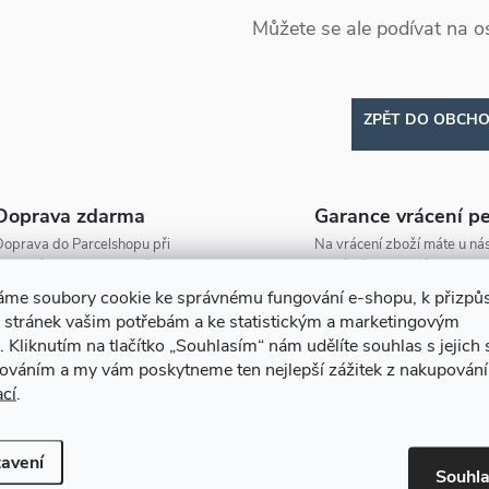
Můžete se ale podívat na os
ZPĚT DO OBCH
Doprava zdarma
Garance vrácení p
oprava do Parcelshopu při
Na vrácení zboží máte u nás
bjednávce nad 2000 Kč zdarma!
na výměnu 30 dní.
áme soubory cookie ke správnému fungování e-shopu, k přizpů
 stránek vašim potřebám a ke statistickým a marketingovým
.
Kliknutím na tlačítko
„Souhlasím“
nám udělíte souhlas s jejich
cováním a my vám poskytneme ten nejlepší zážitek z nakupování
ací
.
avení
Souhl