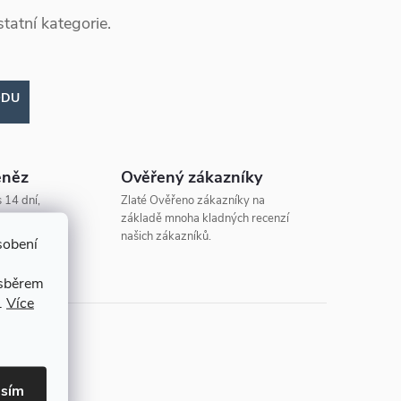
tatní kategorie.
ODU
eněz
Ověřený zákazníky
 14 dní,
Zlaté Ověřeno zákazníky na
základě mnoha kladných recenzí
našich zákazníků.
sobení
 sběrem
.
Více
asím