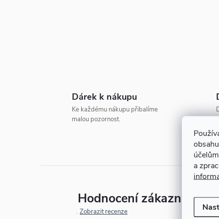
t
r
a
n
Dárek k nákupu
n
Ke každému nákupu přibalíme
D
malou pozornost.
o
í
Použív
obsahu
p
účelům
a zpra
a
inform
Hodnocení zákazníků
n
Nast
Zobrazit recenze