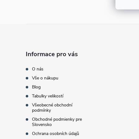
e
l
Z
á
Informace pro vás
p
O nás
a
Vše o nákupu
Blog
t
Tabulky velikostí
í
Všeobecné obchodní
podmínky
Obchodné podmienky pre
Slovensko
Ochrana osobních údajů