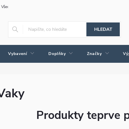
Všeobecné obchodní podmínky
Obchodné podmienky pre Slovensko
HLEDAT
Vybavení
Doplňky
Značky
Vý
Vaky
Produkty teprve 