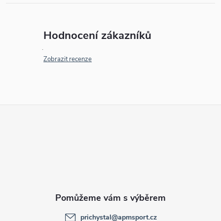
Hodnocení zákazníků
Zobrazit recenze
Z
á
p
a
t
prichystal
@
apmsport.cz