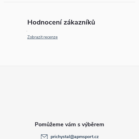
Hodnocení zákazníků
Zobrazit recenze
Z
á
p
a
t
prichystal
@
apmsport.cz