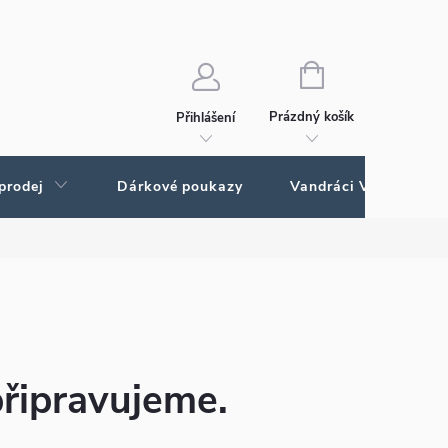
Ochrana osobních údajů
Ochrana osobných údajov
NÁKUPNÍ
KOŠÍK
Prázdný košík
Přihlášení
prodej
Dárkové poukazy
Vandráci Vagamundo
připravujeme.