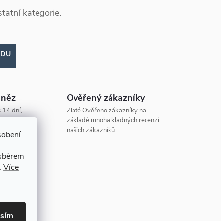
tatní kategorie.
ODU
eněz
Ověřený zákazníky
 14 dní,
Zlaté Ověřeno zákazníky na
základě mnoha kladných recenzí
našich zákazníků.
sobení
 sběrem
.
Více
asím