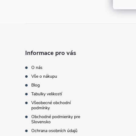
e
l
Z
á
Informace pro vás
p
O nás
a
Vše o nákupu
Blog
t
Tabulky velikostí
í
Všeobecné obchodní
podmínky
Obchodné podmienky pre
Slovensko
Ochrana osobních údajů