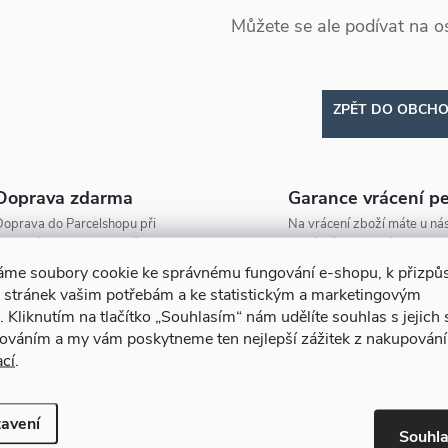
Můžete se ale podívat na os
ZPĚT DO OBCH
Doprava zdarma
Garance vrácení p
oprava do Parcelshopu při
Na vrácení zboží máte u nás
bjednávce nad 2000 Kč zdarma!
na výměnu 30 dní.
áme soubory cookie ke správnému fungování e-shopu, k přizpů
 stránek vašim potřebám a ke statistickým a marketingovým
.
Kliknutím na tlačítko
„Souhlasím“
nám udělíte souhlas s jejich
cováním a my vám poskytneme ten nejlepší zážitek z nakupování
ací
.
avení
Souhl