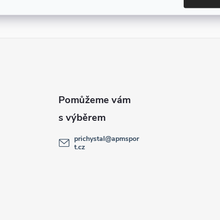
prichystal
@
apmspor
t.cz