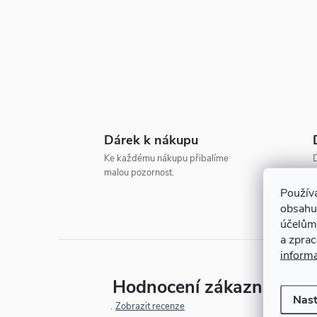
t
r
a
n
Dárek k nákupu
n
Ke každému nákupu přibalíme
D
malou pozornost.
o
í
Použív
obsahu
p
účelům
a zpra
a
inform
Hodnocení zákazníků
n
Nast
Zobrazit recenze