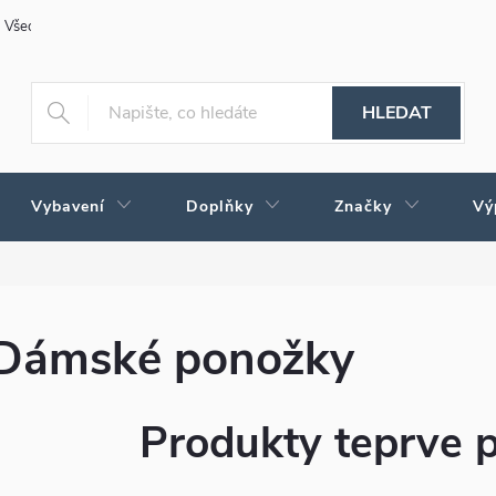
Všeobecné obchodní podmínky
Obchodné podmienky pre Slovensko
HLEDAT
Vybavení
Doplňky
Značky
Vý
Dámské ponožky
Produkty teprve 