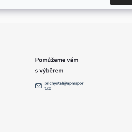
prichystal
@
apmspor
t.cz