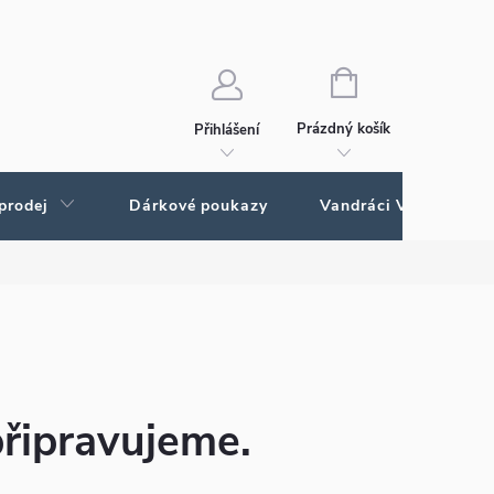
Ochrana osobních údajů
Ochrana osobných údajov
NÁKUPNÍ
KOŠÍK
Prázdný košík
Přihlášení
prodej
Dárkové poukazy
Vandráci Vagamundo
připravujeme.