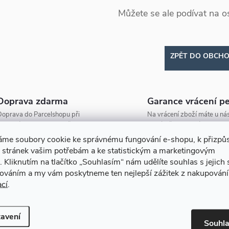
Můžete se ale podívat na os
ZPĚT DO OBCH
Doprava zdarma
Garance vrácení p
oprava do Parcelshopu při
Na vrácení zboží máte u nás
bjednávce nad 2000 Kč zdarma!
na výměnu 30 dní.
áme soubory cookie ke správnému fungování e-shopu, k přizpů
 stránek vašim potřebám a ke statistickým a marketingovým
.
Kliknutím na tlačítko
„Souhlasím“
nám udělíte souhlas s jejich
cováním a my vám poskytneme ten nejlepší zážitek z nakupování
ací
.
avení
Souhl