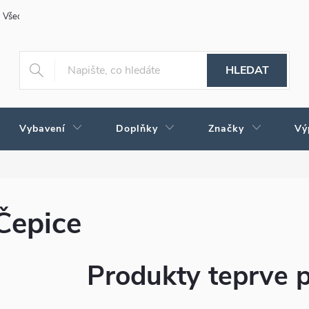
Všeobecné obchodní podmínky
Obchodné podmienky pre Slovensko
HLEDAT
Vybavení
Doplňky
Značky
Vý
Čepice
Produkty teprve 