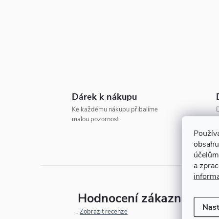
t
r
a
n
Dárek k nákupu
n
Ke každému nákupu přibalíme
D
malou pozornost.
o
í
Použív
obsahu
p
účelům
a zpra
a
inform
Hodnocení zákazníků
n
Nast
Zobrazit recenze