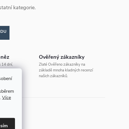
tatní kategorie.
ODU
eněz
Ověřený zákazníky
 14 dní,
Zlaté Ověřeno zákazníky na
základě mnoha kladných recenzí
našich zákazníků.
sobení
 sběrem
.
Více
asím