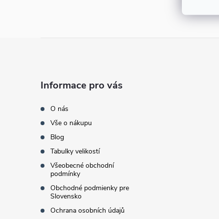
e
l
Z
á
Informace pro vás
p
O nás
a
Vše o nákupu
Blog
t
Tabulky velikostí
í
Všeobecné obchodní
podmínky
Obchodné podmienky pre
Slovensko
Ochrana osobních údajů