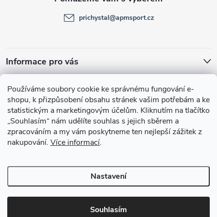
t
prichystal
@
apmsport.cz
í
Informace pro vás
Facebook
Používáme soubory cookie ke správnému fungování e-
shopu, k přizpůsobení obsahu stránek vašim potřebám a ke
statistickým a marketingovým účelům.
Kliknutím na tlačítko
„Souhlasím“
nám udělíte souhlas s jejich sběrem a
zpracováním a my vám poskytneme ten nejlepší zážitek z
nakupování.
Více informací
.
Nastavení
Copyright 2026
APMsport.cz
. Všechna práva vyhrazena.
Souhlasím
Vytvořil Shoptet