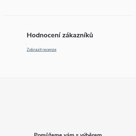
Hodnocení zákazníků
Zobrazit recenze
Z
á
p
a