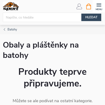
Přejít
NÁKUPNÍ
KOŠÍK
na
obsah
HLEDAT
Batohy
Obaly a pláštěnky na
batohy
Produkty teprve
připravujeme.
Můžete se ale podívat na ostatní kategorie.