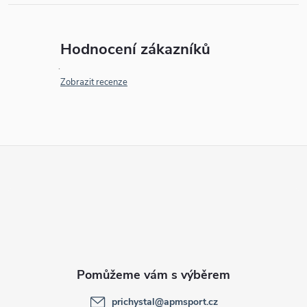
Hodnocení zákazníků
Zobrazit recenze
Z
á
p
a
t
prichystal
@
apmsport.cz