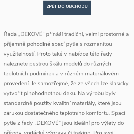
ZPĚT DO OBCHODU
Řada „DEKOVÉ“ přináší tradiční, velmi prostorné a
příjemně pohodlné spací pytle s rozmanitou
využitelností. Proto také v nabídce této řady
naleznete pestrou škálu modelů do různých
teplotních podmínek a v různém materiálovém
provedení. Je samozřejmé, že ze všech lze klasicky
vytvořit plnohodnotnou deku. Na výrobu byly
standardně použity kvalitní materiály, které jsou
zárukou dostatečného teplotního komfortu. Spací
pytle z řady „DEKOVÉ“ jsou ideální pro výlety do
přírody, vodácké výpravy či treking. Pro svoji