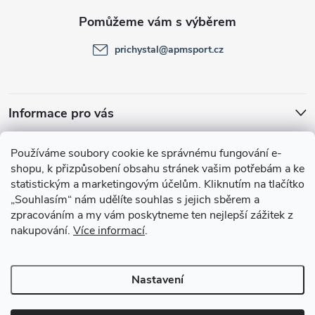
a
t
prichystal
@
apmsport.cz
í
Informace pro vás
Facebook
Používáme soubory cookie ke správnému fungování e-
shopu, k přizpůsobení obsahu stránek vašim potřebám a ke
statistickým a marketingovým účelům.
Kliknutím na tlačítko
„Souhlasím“
nám udělíte souhlas s jejich sběrem a
zpracováním a my vám poskytneme ten nejlepší zážitek z
nakupování.
Více informací
.
Nastavení
Copyright 2026
APMsport.cz
. Všechna práva vyhrazena.