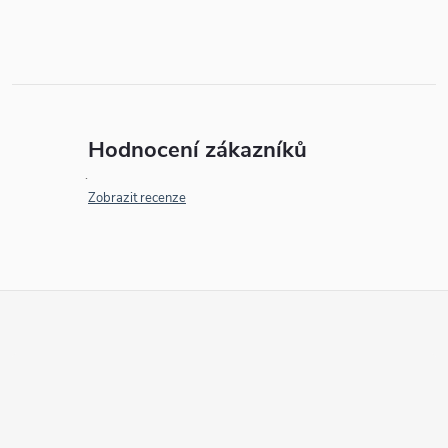
Hodnocení zákazníků
Zobrazit recenze
Z
á
p