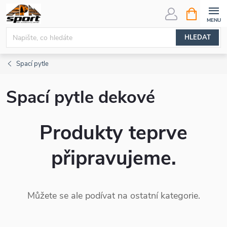
Přejít
NÁKUPNÍ
KOŠÍK
na
obsah
HLEDAT
Spací pytle
Spací pytle dekové
Produkty teprve
připravujeme.
Můžete se ale podívat na ostatní kategorie.