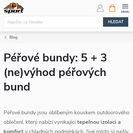
Přejít
NÁKUPNÍ
KOŠÍK
na
obsah
HLEDAT
Blog
Péřové bundy: 5 + 3
(ne)výhod péřových
bund
Péřové bundy jsou oblíbeným kouskem outdoorového
oblečení, který nabízí vynikající
tepelnou izolaci a
komfort
v chladných podmínkách. Své místo si našly