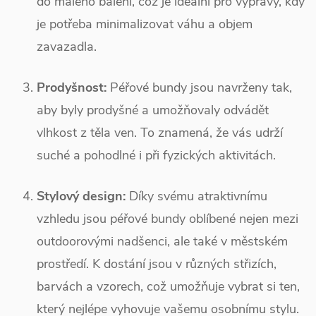
do malého balení, což je ideální pro výpravy, kdy
je potřeba minimalizovat váhu a objem
zavazadla.
Prodyšnost:
Péřové bundy jsou navrženy tak,
aby byly prodyšné a umožňovaly odvádět
vlhkost z těla ven. To znamená, že vás udrží
suché a pohodlné i při fyzických aktivitách.
Stylový design:
Díky svému atraktivnímu
vzhledu jsou péřové bundy oblíbené nejen mezi
outdoorovými nadšenci, ale také v městském
prostředí. K dostání jsou v různých střizích,
barvách a vzorech, což umožňuje vybrat si ten,
který nejlépe vyhovuje vašemu osobnímu stylu.