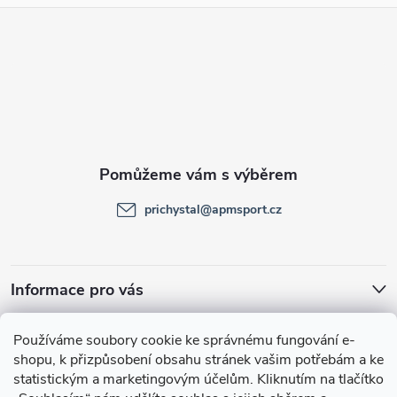
Z
á
p
a
t
prichystal
@
apmsport.cz
í
Informace pro vás
Facebook
Používáme soubory cookie ke správnému fungování e-
shopu, k přizpůsobení obsahu stránek vašim potřebám a ke
statistickým a marketingovým účelům.
Kliknutím na tlačítko