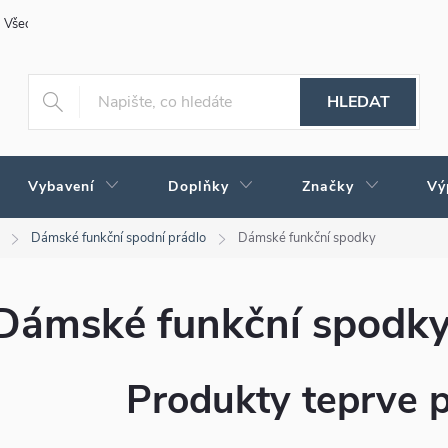
Všeobecné obchodní podmínky
Obchodné podmienky pre Slovensko
HLEDAT
Vybavení
Doplňky
Značky
Vý
Dámské funkční spodní prádlo
Dámské funkční spodky
Dámské funkční spodk
Produkty teprve 