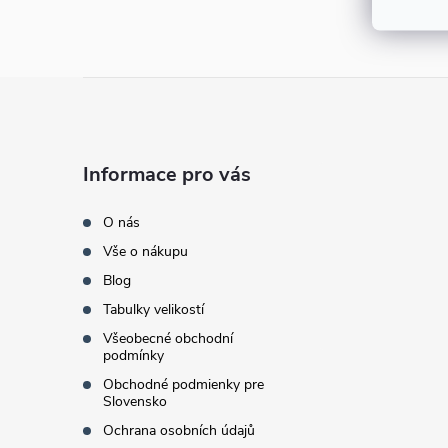
e
l
Z
á
Informace pro vás
p
O nás
a
Vše o nákupu
Blog
t
Tabulky velikostí
í
Všeobecné obchodní
podmínky
Obchodné podmienky pre
Slovensko
Ochrana osobních údajů