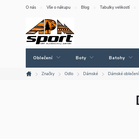
Přejít
O nás
Vše o nákupu
Blog
Tabulky velikostí
na
obsah
Oblečení
Boty
Batohy
Značky
Odlo
Dámské
Dámské oblečení
Domů
P
o
s