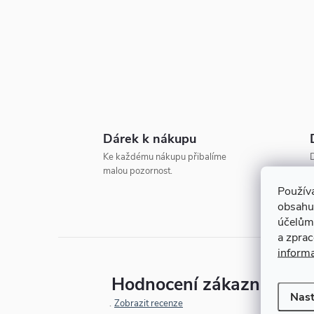
t
r
a
n
Dárek k nákupu
n
Ke každému nákupu přibalíme
D
malou pozornost.
o
í
Použív
obsahu
p
účelům
a zpra
a
inform
Hodnocení zákazníků
n
Nast
Zobrazit recenze