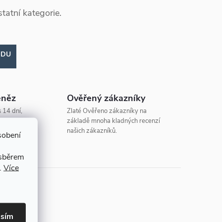
tatní kategorie.
ODU
eněz
Ověřený zákazníky
 14 dní,
Zlaté Ověřeno zákazníky na
základě mnoha kladných recenzí
našich zákazníků.
sobení
 sběrem
.
Více
asím