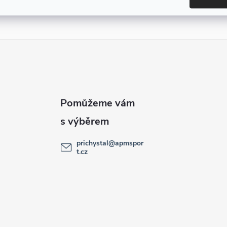
prichystal
@
apmspor
t.cz