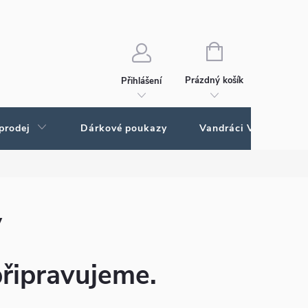
Ochrana osobních údajů
Ochrana osobných údajov
NÁKUPNÍ
KOŠÍK
Prázdný košík
Přihlášení
prodej
Dárkové poukazy
Vandráci Vagamundo
y
připravujeme.