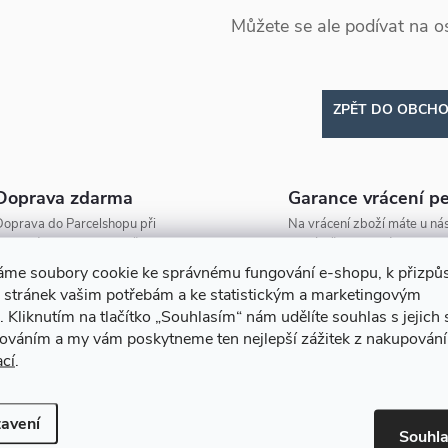
Můžete se ale podívat na os
ZPĚT DO OBCH
Doprava zdarma
Garance vrácení p
oprava do Parcelshopu při
Na vrácení zboží máte u nás
bjednávce nad 2000 Kč zdarma!
na výměnu 30 dní.
áme soubory cookie ke správnému fungování e-shopu, k přizpů
 stránek vašim potřebám a ke statistickým a marketingovým
.
Kliknutím na tlačítko
„Souhlasím“
nám udělíte souhlas s jejich
cováním a my vám poskytneme ten nejlepší zážitek z nakupování
ací
.
avení
Souhl