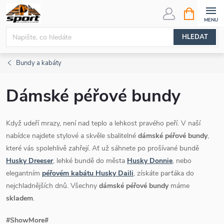
Přejít
NÁKUPNÍ
KOŠÍK
na
obsah
HLEDAT
Bundy a kabáty
Dámské péřové bundy
Když udeří mrazy, není nad teplo a lehkost pravého peří. V naší
nabídce najdete stylové a skvěle sbalitelné
dámské péřové bundy
,
které vás spolehlivě zahřejí. Ať už sáhnete po prošívané bundě
Husky Dreeser
, lehké bundě do města
Husky Donnie
, nebo
elegantním
péřovém kabátu Husky Daili
, získáte parťáka do
nejchladnějších dnů. Všechny
dámské péřové bundy
máme
skladem
.
#ShowMore#