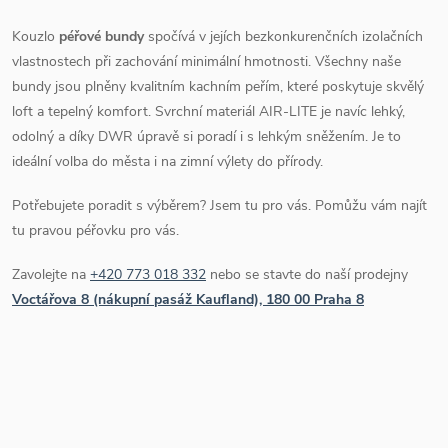
Kouzlo
péřové bundy
spočívá v jejích bezkonkurenčních izolačních
vlastnostech při zachování minimální hmotnosti. Všechny naše
bundy jsou plněny kvalitním kachním peřím, které poskytuje skvělý
loft a tepelný komfort. Svrchní materiál AIR-LITE je navíc lehký,
odolný a díky DWR úpravě si poradí i s lehkým sněžením. Je to
ideální volba do města i na zimní výlety do přírody.
Potřebujete poradit s výběrem? Jsem tu pro vás. Pomůžu vám najít
tu pravou péřovku pro vás.
Zavolejte na
+420 773 018 332
nebo se stavte do naší prodejny
Voctářova 8 (nákupní pasáž Kaufland), 180 00 Praha 8