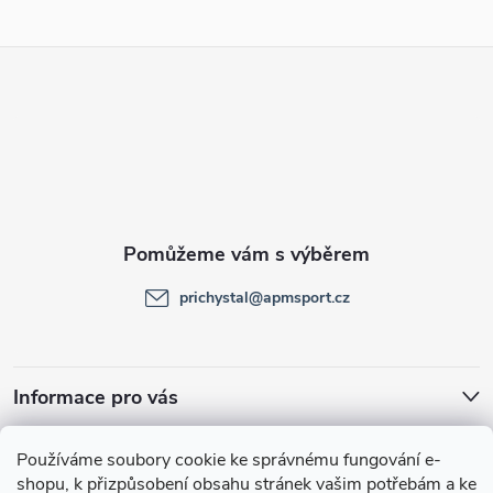
Z
á
p
a
t
prichystal
@
apmsport.cz
í
Informace pro vás
Facebook
Používáme soubory cookie ke správnému fungování e-
shopu, k přizpůsobení obsahu stránek vašim potřebám a ke