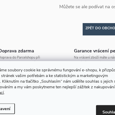
Můžete se ale podívat na os
ZPĚT DO OBCH
Doprava zdarma
Garance vrácení p
oprava do Parcelshopu při
Na vrácení zboží máte u nás
bjednávce nad 2000 Kč zdarma!
na výměnu 30 dní.
áme soubory cookie ke správnému fungování e-shopu, k přizpů
 stránek vašim potřebám a ke statistickým a marketingovým
.
Kliknutím na tlačítko
„Souhlasím“
nám udělíte souhlas s jejich
cováním a my vám poskytneme ten nejlepší zážitek z nakupování
ací
.
avení
Souhl