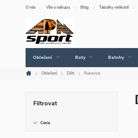
Přejít
O nás
Vše o nákupu
Blog
Tabulky velikostí
na
obsah
Oblečení
Boty
Batohy
Oblečení
Děti
Rukavice
Domů
P
o
Cena
s