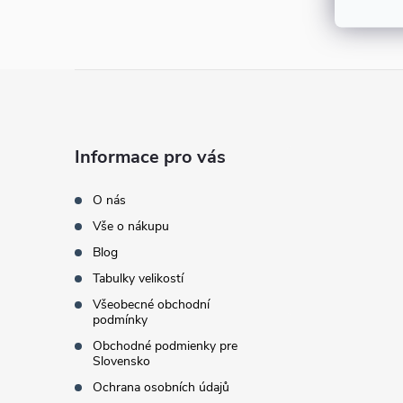
e
l
Z
á
Informace pro vás
p
O nás
a
Vše o nákupu
Blog
t
Tabulky velikostí
í
Všeobecné obchodní
podmínky
Obchodné podmienky pre
Slovensko
Ochrana osobních údajů