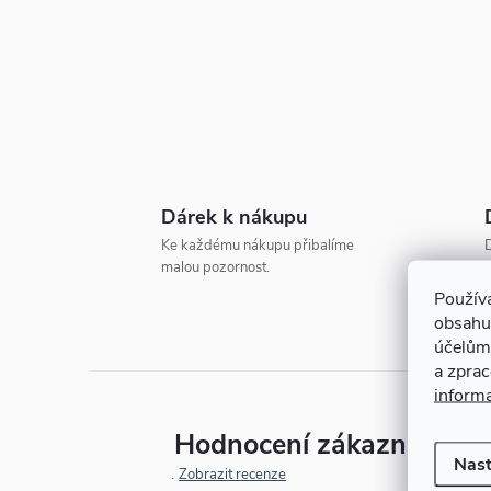
t
r
a
n
Dárek k nákupu
n
Ke každému nákupu přibalíme
D
malou pozornost.
o
í
Použív
obsahu
p
účelům
a zpra
a
inform
Hodnocení zákazníků
n
Nast
Zobrazit recenze