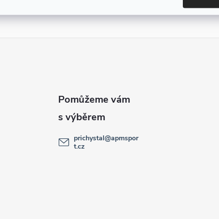
prichystal
@
apmspor
t.cz