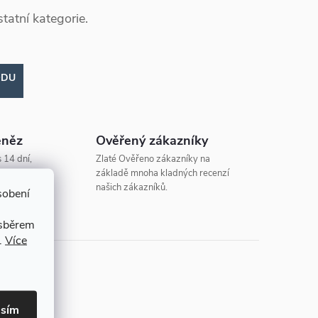
tatní kategorie.
ODU
eněz
Ověřený zákazníky
 14 dní,
Zlaté Ověřeno zákazníky na
základě mnoha kladných recenzí
našich zákazníků.
sobení
 sběrem
.
Více
asím