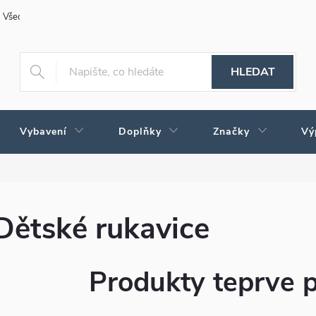
Všeobecné obchodní podmínky
Obchodné podmienky pre Slovensko
HLEDAT
Vybavení
Doplňky
Značky
Vý
Dětské rukavice
Produkty teprve 