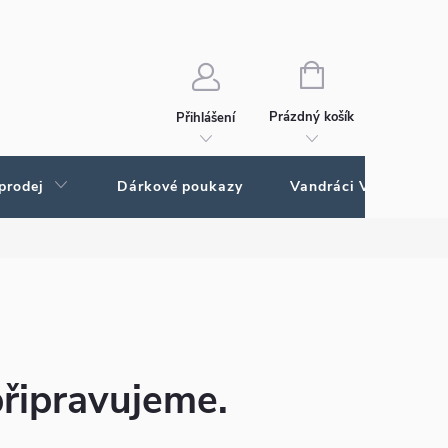
Ochrana osobních údajů
Ochrana osobných údajov
NÁKUPNÍ
KOŠÍK
Prázdný košík
Přihlášení
prodej
Dárkové poukazy
Vandráci Vagamundo
připravujeme.