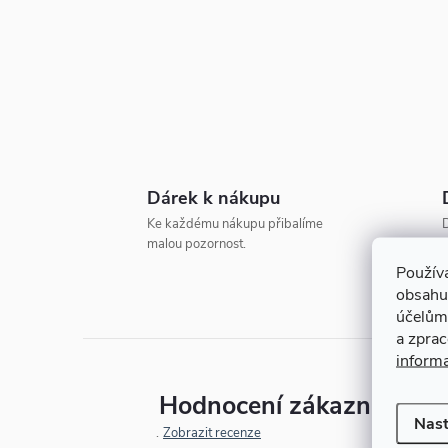
t
r
a
n
Dárek k nákupu
n
Ke každému nákupu přibalíme
D
malou pozornost.
o
í
Použív
obsahu
p
účelům
a zpra
a
inform
Hodnocení zákazníků
n
Nast
Zobrazit recenze