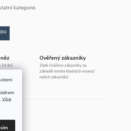
tatní kategorie.
ODU
eněz
Ověřený zákazníky
 14 dní,
Zlaté Ověřeno zákazníky na
základě mnoha kladných recenzí
našich zákazníků.
sobení
 sběrem
.
Více
asím