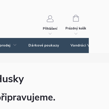
Ochrana osobních údajů
Ochrana osobných údajov
NÁKUPNÍ
KOŠÍK
Prázdný košík
Přihlášení
prodej
Dárkové poukazy
Vandráci Vagamundo
Husky
připravujeme.