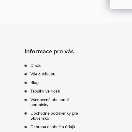
e
l
Z
á
Informace pro vás
p
O nás
a
Vše o nákupu
Blog
t
Tabulky velikostí
í
Všeobecné obchodní
podmínky
Obchodné podmienky pre
Slovensko
Ochrana osobních údajů