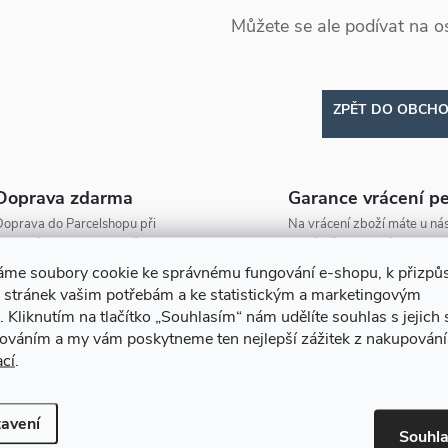
Můžete se ale podívat na os
ZPĚT DO OBCH
Doprava zdarma
Garance vrácení p
oprava do Parcelshopu při
Na vrácení zboží máte u nás
bjednávce nad 2000 Kč zdarma!
na výměnu 30 dní.
áme soubory cookie ke správnému fungování e-shopu, k přizpů
 stránek vašim potřebám a ke statistickým a marketingovým
.
Kliknutím na tlačítko
„Souhlasím“
nám udělíte souhlas s jejich
cováním a my vám poskytneme ten nejlepší zážitek z nakupování
ací
.
avení
Souhl