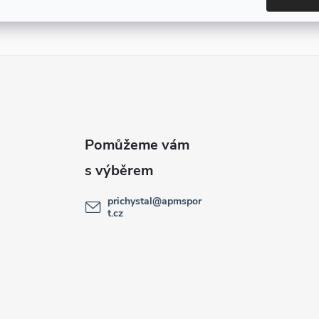
prichystal
@
apmspor
t.cz