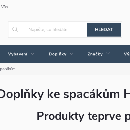
Všeobecné obchodní podmínky
Obchodné podmienky pre Slovensko
HLEDAT
Vybavení
Doplňky
Značky
Vý
spacákům
Doplňky ke spacákům 
Produkty teprve 