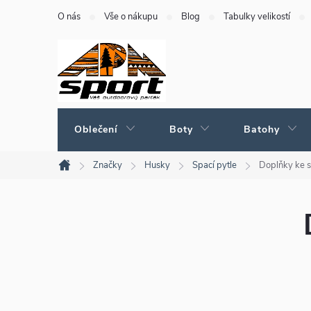
Přejít
O nás
Vše o nákupu
Blog
Tabulky velikostí
na
obsah
Oblečení
Boty
Batohy
Značky
Husky
Spací pytle
Doplňky ke 
Domů
P
o
s