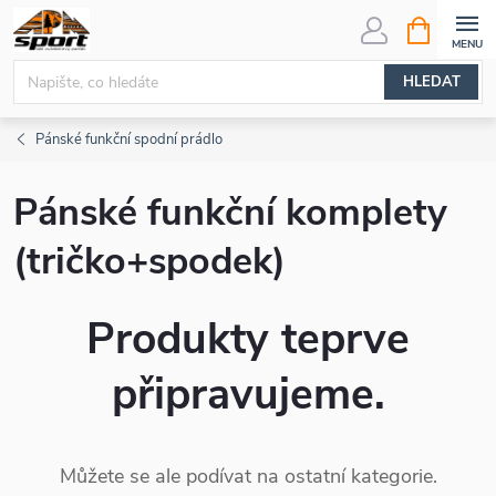
Přejít
NÁKUPNÍ
KOŠÍK
na
obsah
HLEDAT
Pánské funkční spodní prádlo
Pánské funkční komplety
(tričko+spodek)
Produkty teprve
připravujeme.
Můžete se ale podívat na ostatní kategorie.