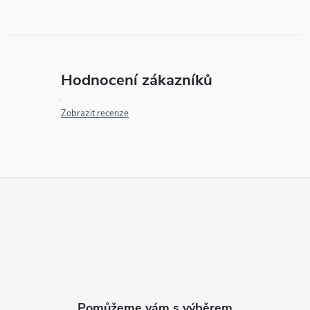
Hodnocení zákazníků
Zobrazit recenze
Z
á
p
a