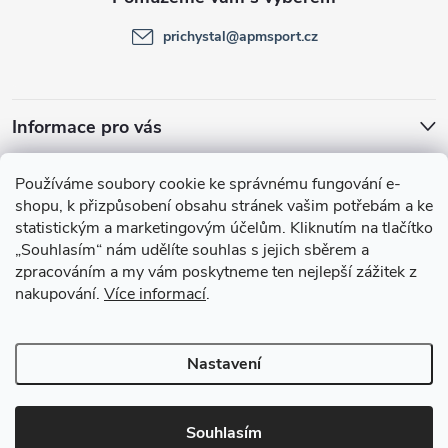
t
prichystal
@
apmsport.cz
í
Informace pro vás
Facebook
Používáme soubory cookie ke správnému fungování e-
shopu, k přizpůsobení obsahu stránek vašim potřebám a ke
statistickým a marketingovým účelům.
Kliknutím na tlačítko
„Souhlasím“
nám udělíte souhlas s jejich sběrem a
zpracováním a my vám poskytneme ten nejlepší zážitek z
nakupování.
Více informací
.
Nastavení
Copyright 2026
APMsport.cz
. Všechna práva vyhrazena.
Souhlasím
Vytvořil Shoptet