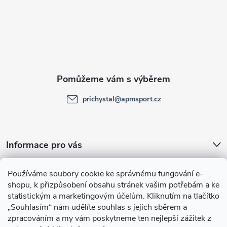
á
p
a
t
prichystal
@
apmsport.cz
í
Informace pro vás
Facebook
Používáme soubory cookie ke správnému fungování e-
shopu, k přizpůsobení obsahu stránek vašim potřebám a ke
statistickým a marketingovým účelům.
Kliknutím na tlačítko
„Souhlasím“
nám udělíte souhlas s jejich sběrem a
zpracováním a my vám poskytneme ten nejlepší zážitek z