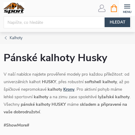
Přejít
NÁKUPNÍ
KOŠÍK
na
obsah
HLEDAT
Kalhoty
Pánské kalhoty Husky
V naší nabídce najdete prověřené modely pro každou příležitost: od
univerzálních kalhot
HUSKY
, přes robustní
softshell kalhoty
, až po
špičkové nepromokavé
kalhoty
Krony
. Pro aktivní pohyb máme
lehké sportovní
kalhoty
a na zimu zase spolehlivé
lyžařské kalhoty
.
Všechny
pánské kalhoty HUSKY
máme
skladem a připravené na
vaše dobrodružství
.
#ShowMore#