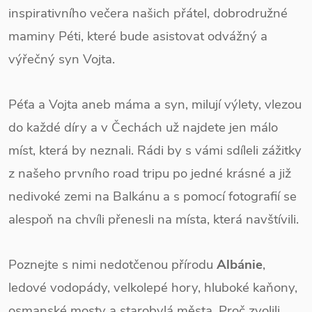
inspirativního večera našich přátel, dobrodružné
maminy Péti, které bude asistovat odvážný a
výřečný syn Vojta.
Péťa a Vojta aneb máma a syn, milují výlety, vlezou
do každé díry a v Čechách už najdete jen málo
míst, která by neznali. Rádi by s vámi sdíleli zážitky
z našeho prvního road tripu po jedné krásné a již
nedivoké zemi na Balkánu a s pomocí fotografií se
alespoň na chvíli přenesli na místa, která navštívili.
Poznejte s nimi nedotčenou přírodu
Albánie
,
ledové vodopády, velkolepé hory, hluboké kaňony,
osmanské mosty a starobylá města. Proč zvolili