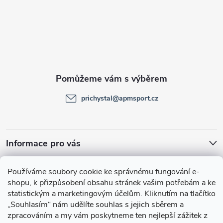
á
p
a
t
prichystal
@
apmsport.cz
í
Informace pro vás
Facebook
Používáme soubory cookie ke správnému fungování e-
shopu, k přizpůsobení obsahu stránek vašim potřebám a ke
statistickým a marketingovým účelům.
Kliknutím na tlačítko
„Souhlasím“
nám udělíte souhlas s jejich sběrem a
zpracováním a my vám poskytneme ten nejlepší zážitek z