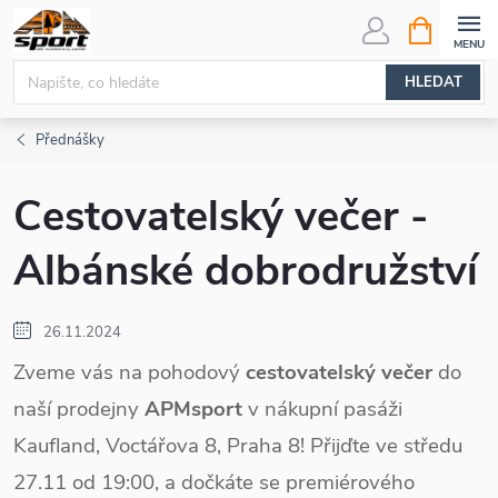
Přejít
NÁKUPNÍ
KOŠÍK
na
obsah
HLEDAT
Přednášky
Cestovatelský večer -
Albánské dobrodružství
26.11.2024
Zveme vás na pohodový
cestovatelský večer
do
naší prodejny
APMsport
v nákupní pasáži
Kaufland, Voctářova 8, Praha 8! Přijďte ve středu
27.11 od 19:00, a dočkáte se premiérového