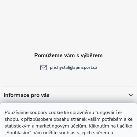
Z
á
p
a
t
prichystal
@
apmsport.cz
í
Informace pro vás
Facebook
Používáme soubory cookie ke správnému fungování e-
shopu, k přizpůsobení obsahu stránek vašim potřebám a ke
statistickým a marketingovým účelům.
Kliknutím na tlačítko
„Souhlasím“
nám udělíte souhlas s jejich sběrem a