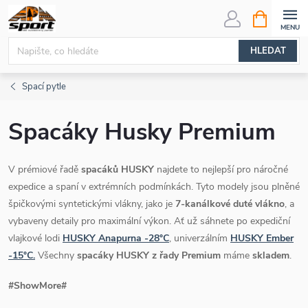
Přejít
NÁKUPNÍ
KOŠÍK
na
obsah
HLEDAT
Spací pytle
Spacáky Husky Premium
V prémiové řadě
spacáků HUSKY
najdete to nejlepší pro náročné
expedice a spaní v extrémních podmínkách. Tyto modely jsou plněné
špičkovými syntetickými vlákny, jako je
7-kanálkové duté vlákno
, a
vybaveny detaily pro maximální výkon. Ať už sáhnete po expediční
vlajkové lodi
HUSKY Anapurna -28°C
, univerzálním
HUSKY Ember
-15°C.
Všechny
spacáky HUSKY z řady Premium
máme
skladem
.
#ShowMore#