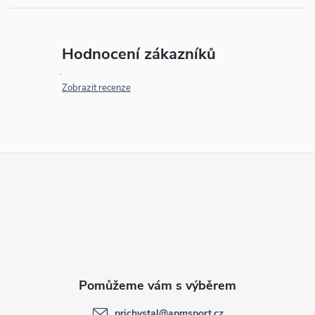
Hodnocení zákazníků
Zobrazit recenze
Z
á
p
a
t
prichystal
@
apmsport.cz