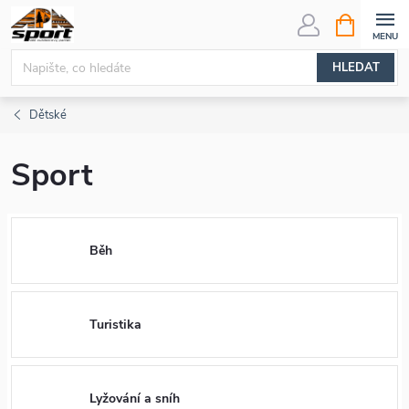
Přejít
NÁKUPNÍ
KOŠÍK
na
obsah
HLEDAT
Dětské
Sport
Běh
Turistika
Lyžování a sníh