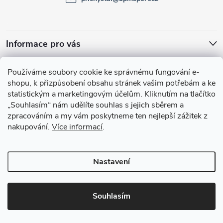
í
Informace pro vás
Facebook
Používáme soubory cookie ke správnému fungování e-
shopu, k přizpůsobení obsahu stránek vašim potřebám a ke
statistickým a marketingovým účelům.
Kliknutím na tlačítko
„Souhlasím“
nám udělíte souhlas s jejich sběrem a
zpracováním a my vám poskytneme ten nejlepší zážitek z
nakupování.
Více informací
.
Nastavení
Copyright 2026
APMsport.cz
. Všechna práva vyhrazena.
Souhlasím
Vytvořil Shoptet