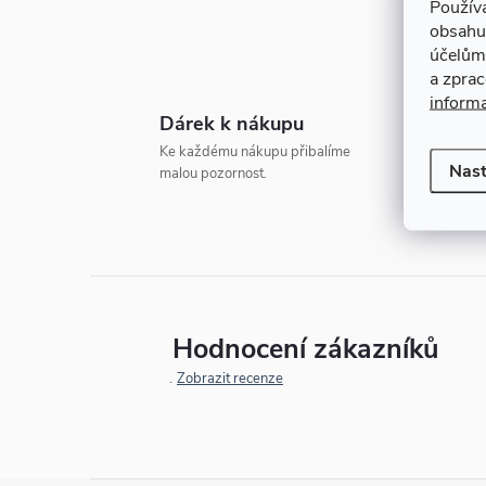
Použív
e
b
obsahu
účelům
l
a zpra
inform
Dárek k nákupu
Ke každému nákupu přibalíme
D
Nast
malou pozornost.
o
Hodnocení zákazníků
Zobrazit recenze