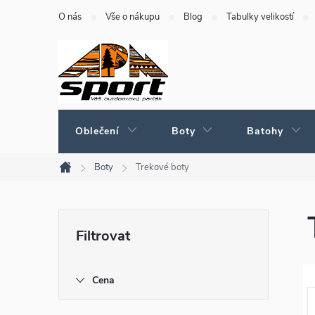
Přejít
O nás
Vše o nákupu
Blog
Tabulky velikostí
na
obsah
Oblečení
Boty
Batohy
Boty
Trekové boty
Domů
P
o
Cena
s