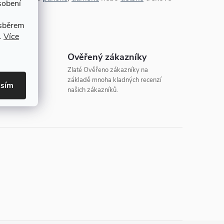
sobení
 sběrem
.
Více
eněz
Ověřený zákazníky
 14 dní,
Zlaté Ověřeno zákazníky na
základě mnoha kladných recenzí
asím
našich zákazníků.