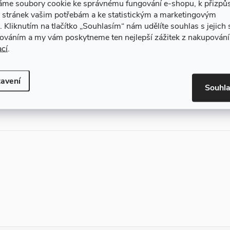
áme soubory cookie ke správnému fungování e-shopu, k přizpů
oty.
 stránek vašim potřebám a ke statistickým a marketingovým
.
Kliknutím na tlačítko
„Souhlasím“
nám udělíte souhlas s jejich
cováním a my vám poskytneme ten nejlepší zážitek z nakupování
ací
.
Doprava zdarma
Garance vrácení p
oprava do Parcelshopu při
Na vrácení zboží máte u nás
avení
bjednávce nad 2000 Kč zdarma!
na výměnu 30 dní.
Souhl