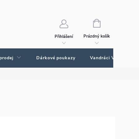
Ochrana osobních údajů
Ochrana osobných údajov
NÁKUPNÍ
KOŠÍK
Prázdný košík
Přihlášení
prodej
Dárkové poukazy
Vandráci Vagamundo