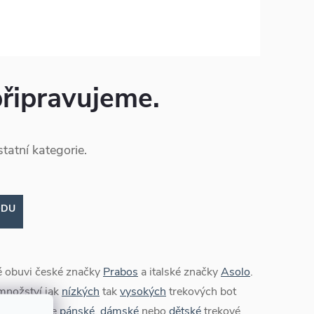
připravujeme.
tatní kategorie.
ODU
vé obuvi české značky
Prabos
a italské značky
Asolo
.
množství jak
nízkých
tak
vysokých
trekových bot
trovat pouze
pánské
,
dámské
nebo
dětské
trekové