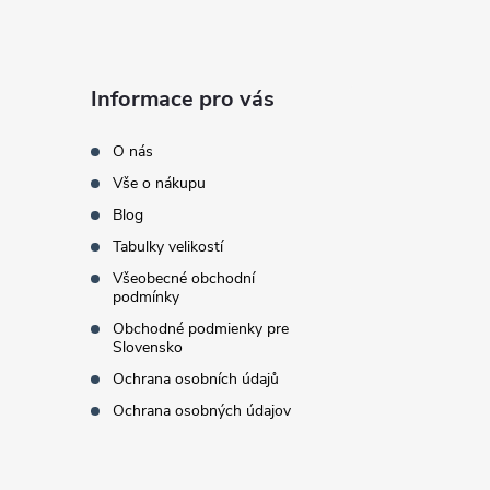
Z
á
Informace pro vás
p
O nás
a
Vše o nákupu
Blog
t
Tabulky velikostí
í
Všeobecné obchodní
podmínky
Obchodné podmienky pre
Slovensko
Ochrana osobních údajů
Ochrana osobných údajov