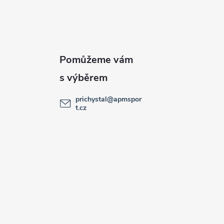
prichystal
@
apmspor
t.cz