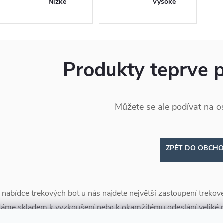
Nízké
Vysoké
Produkty teprve 
Můžete se ale podívat na os
ZPĚT DO OBCH
 nabídce trekových bot u nás najdete největší zastoupení treko
áme skladem k vyzkoušení nebo k okamžitému odeslání veliké 
ebo
trekových sandálů
a můžete si samozřejmě jednoduše vyfil