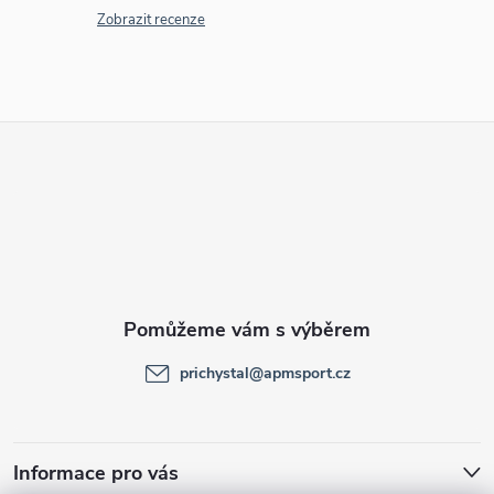
Zobrazit recenze
Z
á
p
a
t
prichystal
@
apmsport.cz
í
Informace pro vás