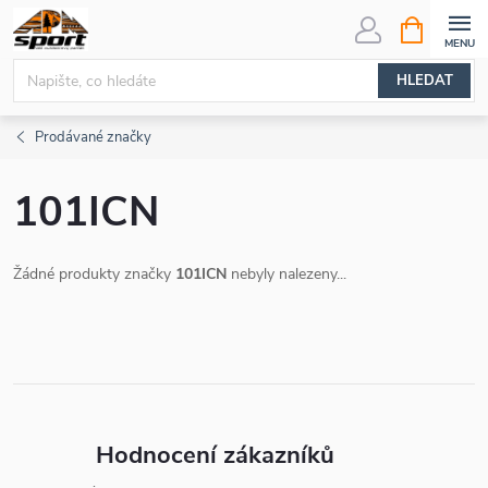
Přejít
NÁKUPNÍ
KOŠÍK
na
obsah
HLEDAT
Prodávané značky
101ICN
Žádné produkty značky
101ICN
nebyly nalezeny...
Hodnocení zákazníků