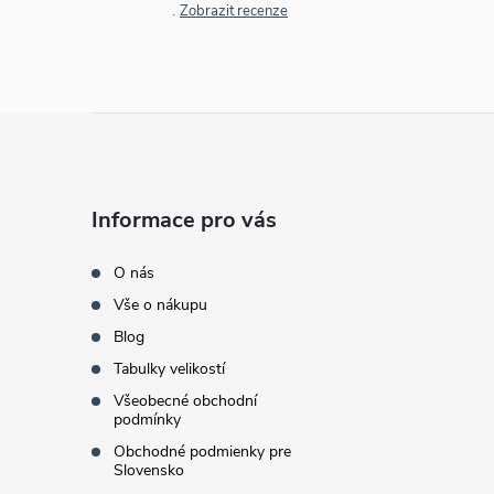
Zobrazit recenze
Z
á
Informace pro vás
p
O nás
a
Vše o nákupu
Blog
t
Tabulky velikostí
í
Všeobecné obchodní
podmínky
Obchodné podmienky pre
Slovensko