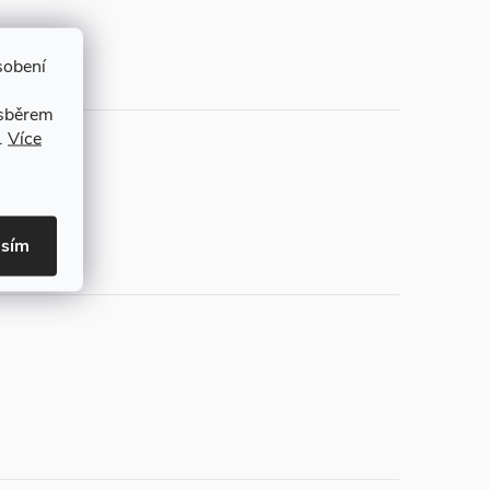
sobení
 sběrem
.
Více
asím