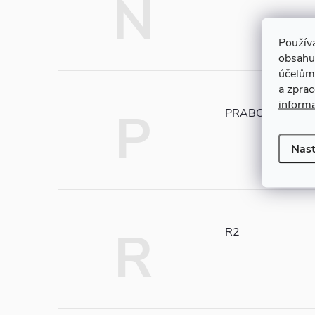
N
Použív
obsahu
účelům
a zpra
inform
P
PRABOS
Nast
R
R2