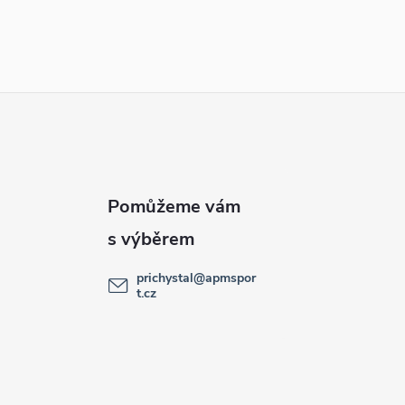
prichystal
@
apmspor
t.cz