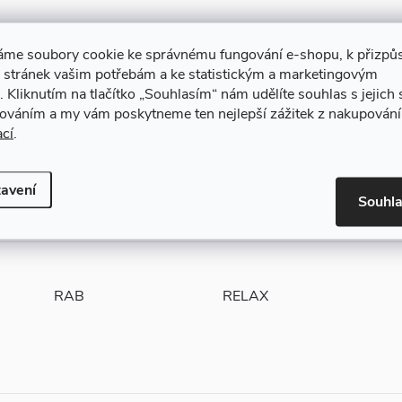
áme soubory cookie ke správnému fungování e-shopu, k přizpů
 stránek vašim potřebám a ke statistickým a marketingovým
.
Kliknutím na tlačítko
„Souhlasím“
nám udělíte souhlas s jejich
cováním a my vám poskytneme ten nejlepší zážitek z nakupování
ací
.
avení
Souhl
RAB
RELAX