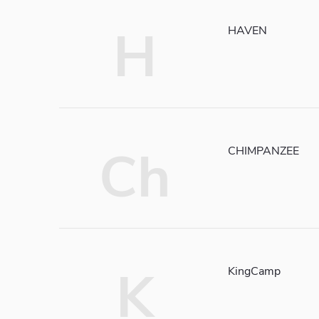
H
HAVEN
Ch
CHIMPANZEE
K
KingCamp