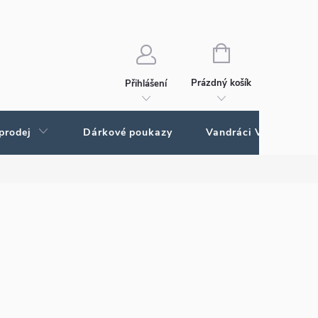
Ochrana osobních údajů
Ochrana osobných údajov
NÁKUPNÍ
KOŠÍK
Prázdný košík
Přihlášení
prodej
Dárkové poukazy
Vandráci Vagamundo