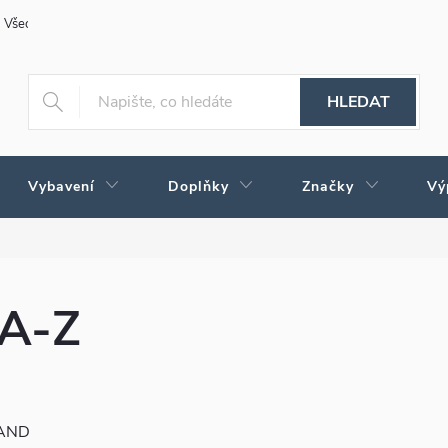
Všeobecné obchodní podmínky
Obchodné podmienky pre Slovensko
HLEDAT
Vybavení
Doplňky
Značky
Vý
 A-Z
RAND