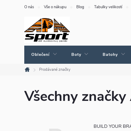
Přejít
O nás
Vše o nákupu
Blog
Tabulky velikostí
na
obsah
Oblečení
Boty
Batohy
Prodávané značky
Domů
Všechny značky
BUILD YOUR B