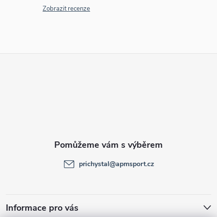
Zobrazit recenze
Z
á
p
a
t
prichystal
@
apmsport.cz
í
Informace pro vás