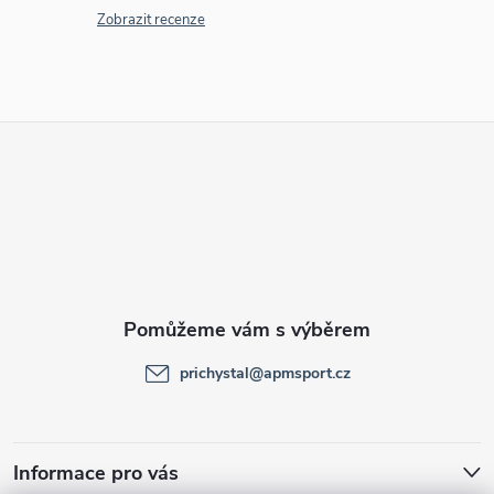
Zobrazit recenze
Z
á
p
a
t
prichystal
@
apmsport.cz
í
Informace pro vás