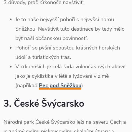
3 důvody, proč Krkonoše navštívit:
Je to naše nejvyšší pohoří s nejvyšší horou
Sněžkou. Navštívit tuto destinace by tedy mělo
být naší občanskou povinností.
Pohoří se pyšní spoustou krásných horských
údolí a turistických tras.
V krkonoších je celá řada volnočasových aktivit
jako je cyklistika v létě a lyžování v zimě
(napříkad
Pec pod Sněžkou
)
3. České Švýcarsko
Národní park České Švýcarsko leží na severu Čech a
je známý svými pískovcovými skalními útvary a