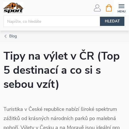
Přejít
NÁKUPNÍ
KOŠÍK
na
obsah
HLEDAT
Blog
Tipy na výlet v ČR (Top
5 destinací a co si s
sebou vzít)
Turistika v České republice nabízí široké spektrum
zážitků od krásných národních parků po malebná
pohoří. Výlety v Česku a na Moravě jsou ideální pro